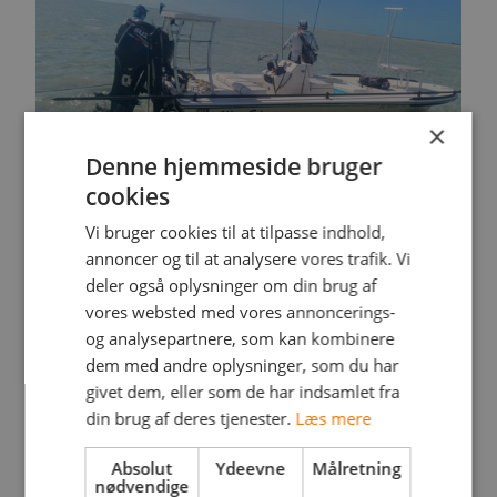
×
Denne hjemmeside bruger
cookies
Vi bruger cookies til at tilpasse indhold,
Mere end bare fiskeri
annoncer og til at analysere vores trafik. Vi
Acklins Island er dog mere end fiskeri. Det er en
enorm naturoplevelse. Øen er sparsomt befolket, og
deler også oplysninger om din brug af
man oplever både stilheden, det rige dyreliv og
vores websted med vores annoncerings-
følelsen af at være langt væk fra hverdagens travlhed.
og analysepartnere, som kan kombinere
Fiskeriet foregår typisk med klasse 8 fluestænger og
dem med andre oplysninger, som du har
tropiske liner, hvilket er perfekt til bonefish og mindre
hajer, jacks og barracuda. Nogle vælger at gå op i en
givet dem, eller som de har indsamlet fra
klasse 10 stang til det grovere fiskeri. Spinnestænger
din brug af deres tjenester.
Læs mere
svarende til dansk kystgrej – blot med kraftigere liner,
woblere og poppers – fungerer også fortrinligt.
Absolut
Ydeevne
Målretning
nødvendige