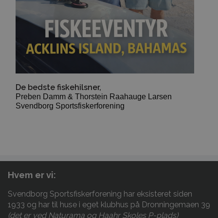
De bedste fiskehilsner,
Preben Damm & Thorstein Raahauge Larsen
Svendborg Sportsfiskerforening
Hvem er vi:
Svendborg Sportsfiskerforening har eksisteret siden
1933 og har til huse i eget klubhus på Dronningemaen 39
(det er ved Naturama og Haahr Skoles P-plads)