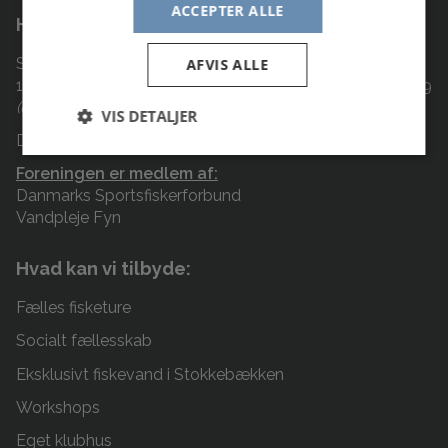
ACCEPTER ALLE
Hvem er vi:
Svendborg Sportsfiskerforening har eksisteret siden
AFVIS ALLE
1933 og har til huse i eget klubhus på Dronningemaen 39
(det er ved Naturama og Haahr Skoles P-plads)
VIS DETALJER
Der holdes klubaften onsdag kl. 19-21
Foreningen er medlem af:
Danmarks Sportsfiskerforbund
Vandpleje Fyn
Hvad kan vi tilbyde:
Fælles fisketure
Socialt fællesskab
Eksklusivt fiskevand i Stokkebækken
Workshops
Eget klubhus