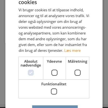
cookies
Efter middagen kunne der fiskes ved
Vi bruger cookies til at tilpasse indhold,
Bjerghammer/Damsbo og Faldsled.
annoncer og til at analysere vores trafik. Vi
Men tilbage til fiskeriet - der blev fanget en del
deler også oplysninger om din brug af
havørreder, men alle under målet.
vores websted med vores annoncerings-
og analysepartnere, som kan kombinere
I alt blev det til 15 fisk og en masse hug, så vi må
dem med andre oplysninger, som du har
sige, at Helnæsbugten leverede igen.
givet dem, eller som de har indsamlet fra
En stor tak til Preben for at varme maden og lægge
din brug af deres tjenester.
Læs mere
sommerhus til, og ligeledes en stor tak til Jens for
den dejlige mad.
Absolut
Ydeevne
Målretning
nødvendige
Sidst og ikke mindst en stor tak til alle, som deltog!
-En glad turleder 😊
Funktionalitet