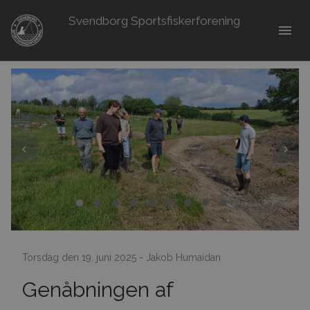
Svendborg Sportsfiskerforening
menu
Torsdag den 19. juni 2025 - Jakob Humaidan
Genåbningen af