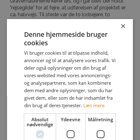
Gravemaskinerne kører løs, og i går blev der holdt
"rejsegilde" for at fejre, at udførelsen af projektet er
ca. halvvejs. Til stede var de to lodsejere, to
byrådsmedlemmer (bl.a. Teknik- og
×
Miljøudvalgsformand Jesper Kiel), Svendborg
Denne hjemmeside bruger
Kommunes forvaltning, Havørred Fyn,
cookies
projektrådgiver og flere medlemmer af Svendborg
Sportsfiskerforenings vandplejeudvalg, herunder
Vi bruger cookies til at tilpasse indhold,
foreningens formand.
annoncer og til at analysere vores trafik. Vi
Det blev en god dag med fremvisning af det
deler også oplysninger om din brug af
gravede vandløbstracé, som er udført så naturligt
vores websted med vores annoncerings-
og terrænnært som muligt. Vandet er endnu ikke
og analysepartnere, som kan kombinere
"tilsluttet" det nye vandløb, men enkelte steder har
dem med andre oplysninger, som du har
vand trængt ind og gjort bunden fugtig.
givet dem, eller som de har indsamlet fra
Udvalgsformand Jesper Kiel sagde nogle gode ord
din brug af deres tjenester.
Læs mere
om det vigtige arbejde med vandløbene, og vi ser
frem til et fortsat godt samarbejde. Dette gælder
Absolut
Ydeevne
Målretning
også de store projekter, som Svendborg Kommune
nødvendige
står overfor at skulle gennemføre, bl.a. sikring af
faunapassage ved Gundestrup Mølle i Hundstrup Å.