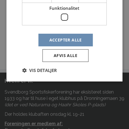
Endelig bød vært og lodsejer Ejgil, som har den
Funktionalitet
sydfynske vingård Vrangbækgaard, på et glas
bobler fra egen avl.
Svendborg Sportsfiskerforening takker alle
involverede parter for et godt samarbejde om dette
projekt og ser meget frem til de kommende etaper.
ACCEPTER ALLE
AFVIS ALLE
VIS DETALJER
Hvem er vi:
Svendborg Sportsfiskerforening har eksisteret siden
1933 og har til huse i eget klubhus på Dronningemaen 39
(det er ved Naturama og Haahr Skoles P-plads)
Der holdes klubaften onsdag kl. 19-21
Foreningen er medlem af: