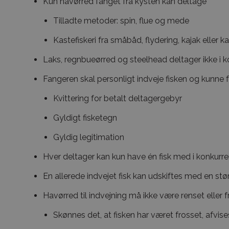
Kun havørred fanget fra kysten kan deltage
Tilladte metoder: spin, flue og mede
Kastefiskeri fra småbåd, flydering, kajak eller ka
Laks, regnbueørred og steelhead deltager ikke i 
Fangeren skal personligt indveje fisken og kunne 
Kvittering for betalt deltagergebyr
Gyldigt fisketegn
Gyldig legitimation
Hver deltager kan kun have én fisk med i konkurr
En allerede indvejet fisk kan udskiftes med en stø
Havørred til indvejning må ikke være renset eller 
Skønnes det, at fisken har været frosset, afvis