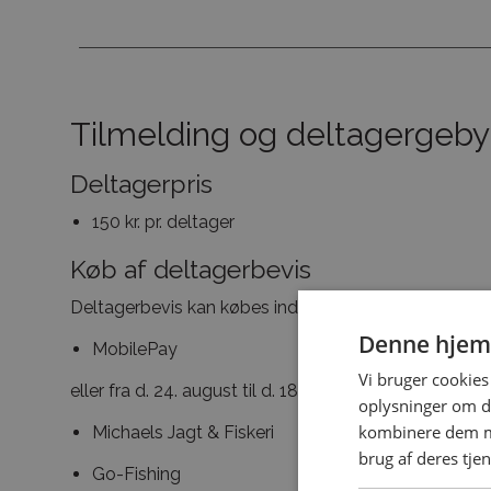
Tilmelding og deltagergeby
Deltagerpris
150 kr. pr. deltager
Køb af deltagerbevis
Deltagerbevis kan købes indtil til d. 18. september kl.
Denne hjem
MobilePay
Vi bruger cookies 
eller fra d. 24. august til d. 18. september hos:
oplysninger om d
kombinere dem me
Michaels Jagt & Fiskeri
brug af deres tje
Go-Fishing