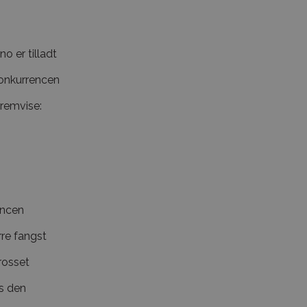
no er tilladt
konkurrencen
fremvise:
encen
rre fangst
frosset
es den