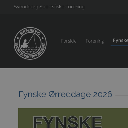
Svendborg Sportsfiskerforening
Fynsk
Forside
Forening
arrow_right_alt
Udvalgene
Fynske Ørreddage 2026