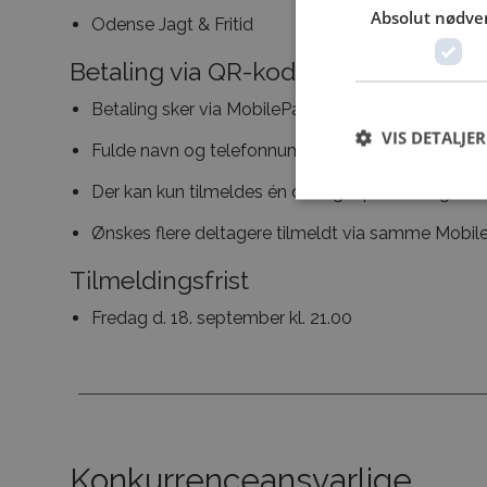
Absolut nødve
Odense Jagt & Fritid
Betaling via QR-kode
Betaling sker via MobilePay (QR-kode)
VIS DETALJER
Fulde navn og telefonnummer på deltageren skal
Der kan kun tilmeldes én deltager pr. betaling
Ønskes flere deltagere tilmeldt via samme Mobile
Tilmeldingsfrist
Fredag d. 18. september kl. 21.00
Konkurrenceansvarlige