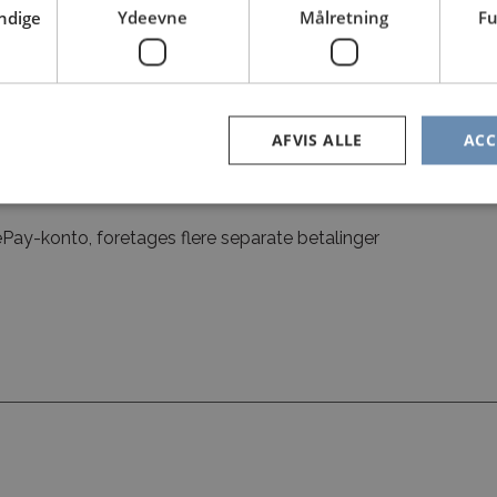
ndige
Ydeevne
Målretning
Fu
AFVIS ALLE
ACC
 oplyses ved betaling
Pay-konto, foretages flere separate betalinger