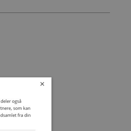
×
i deler også
rtnere, som kan
dsamlet fra din